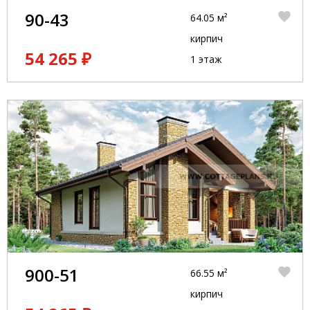
90-43
64.05 м²
кирпич
54 265 ₽
1 этаж
900-51
66.55 м²
кирпич