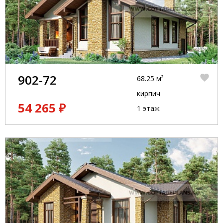
902-72
68.25 м²
кирпич
54 265 ₽
1 этаж