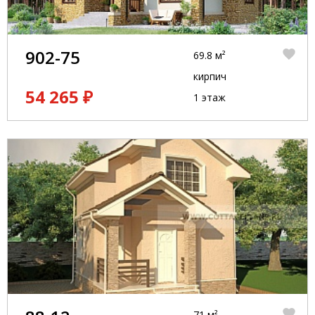
902-75
69.8 м²
кирпич
54 265 ₽
1 этаж
71 м²