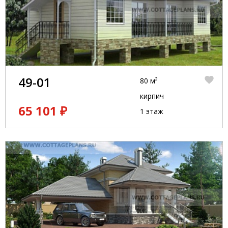
49-01
80 м²
кирпич
65 101 ₽
1 этаж