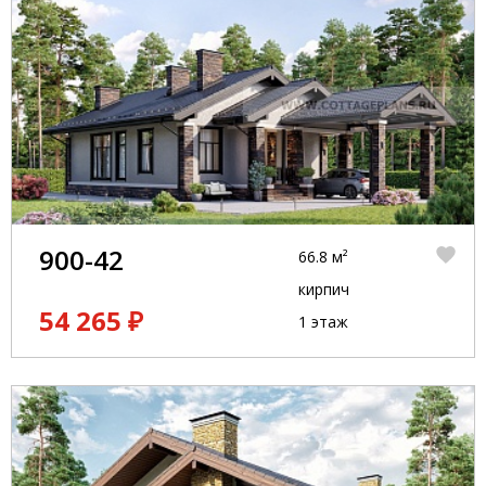
900-42
66.8 м²
кирпич
54 265 ₽
1 этаж