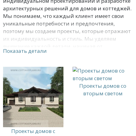
индивидуальном проектировании и разработке
архитектурных решений для домов и коттеджей.
Мы понимаем, что каждый клиент имеет свои
уникальные потребности и предпочтения,
поэтому мы создаем проекты, которые отражают
их индивидуальность и стиль. Мы уделяем
внимание каждой детали, начиная от
Показать детали
расположения окон и дверей до использования
экологически чистых материалов и
энергоэффективных технологий.
Мы работаем в тесном сотрудничестве с каждым
Проекты домов со
клиентом, чтобы создать дом, который будет
вторым светом
идеально соответствовать их потребностям и
желаниям. Наши проекты отличаются высоким
качеством и уникальностью, а также
соответствуют всем современным требованиям и
нормам. Мы используем передовые технологии и
Проекты домов с