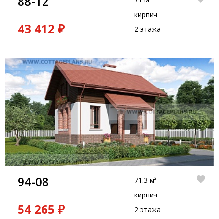
88-12
кирпич
43 412 ₽
2 этажа
94-08
71.3 м²
кирпич
54 265 ₽
2 этажа