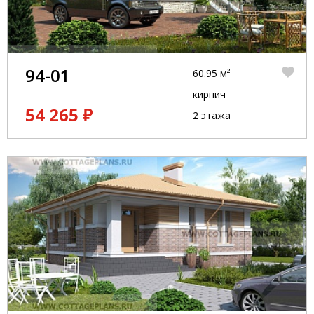
94-01
60.95 м²
кирпич
54 265 ₽
2 этажа