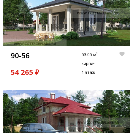
90-56
53.05 м²
кирпич
54 265 ₽
1 этаж