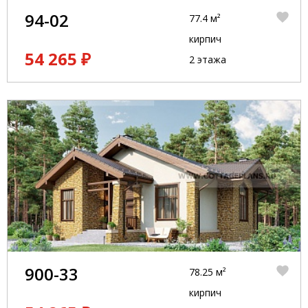
94-02
77.4 м²
кирпич
54 265 ₽
2 этажа
900-33
78.25 м²
кирпич