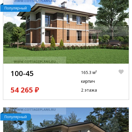
обсудить, как мы можем помочь вам создать ваш
идеальный дом.
Популярный
100-45
165.3 м²
кирпич
54 265 ₽
2 этажа
Популярный