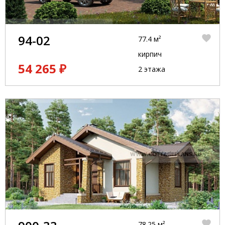
94-02
77.4 м²
кирпич
54 265 ₽
2 этажа
78.25 м²