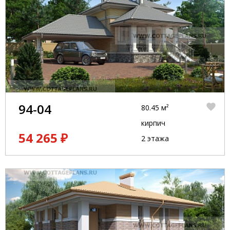
94-04
80.45 м²
кирпич
54 265 ₽
2 этажа