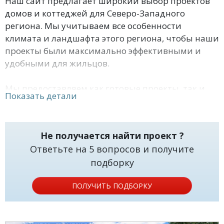
Наш сайт предлагает широкий выбор проектов
домов и коттеджей для Северо-Западного
региона. Мы учитываем все особенности
климата и ландшафта этого региона, чтобы наши
проекты были максимально эффективными и
удобными для жильцов.
Мы предоставляем как готовые проекты, так и
Показать детали
возможность заказать индивидуальный проект,
который будет соответствовать всем вашим
требованиям и пожеланиям. Наши специалисты
Не получается найти проект ?
готовы помочь вам в выборе проекта и ответить
Ответьте на 5 вопросов и получите
на все ваши вопросы.
подборку
Проекты домов и коттеджей для Северо-
ПОЛУЧИТЬ ПОДБОРКУ
Западного региона нашего сайта - это надежные
и качественные решения для вашего будущего
дома. Свяжитесь с нами уже сегодня, чтобы