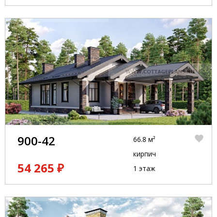
900-42
66.8 м²
кирпич
54 265 ₽
1 этаж