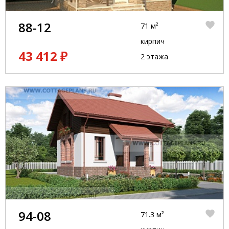
88-12
71 м²
кирпич
43 412 ₽
2 этажа
94-08
71.3 м²