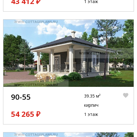
43 412 ₽
1 этаж
90-55
39.35 м²
кирпич
54 265 ₽
1 этаж