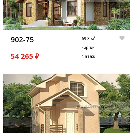
902-75
69.8 м²
кирпич
54 265 ₽
1 этаж