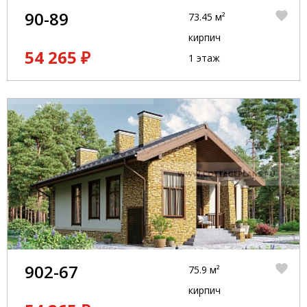
90-89
73.45 м²
кирпич
54 265 ₽
1 этаж
902-67
75.9 м²
кирпич