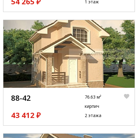
54 265 ₽
1 этаж
88-42
76.63 м²
кирпич
43 412 ₽
2 этажа