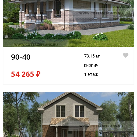
90-40
73.15 м²
кирпич
54 265 ₽
1 этаж