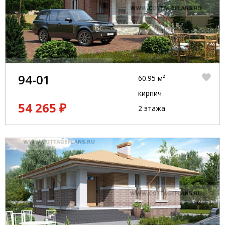
94-01
60.95 м²
кирпич
54 265 ₽
2 этажа