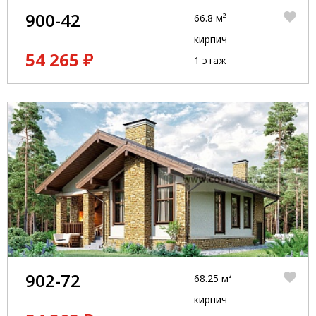
900-42
66.8 м²
кирпич
54 265 ₽
1 этаж
902-72
68.25 м²
кирпич