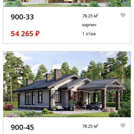
900-33
78.25 м²
кирпич
54 265 ₽
1 этаж
900-45
78.25 м²