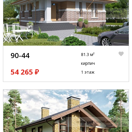
90-44
81.3 м²
кирпич
54 265 ₽
1 этаж