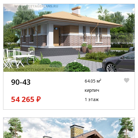
90-43
64.05 м²
кирпич
54 265 ₽
1 этаж