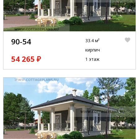
90-54
33.4 м²
кирпич
54 265 ₽
1 этаж