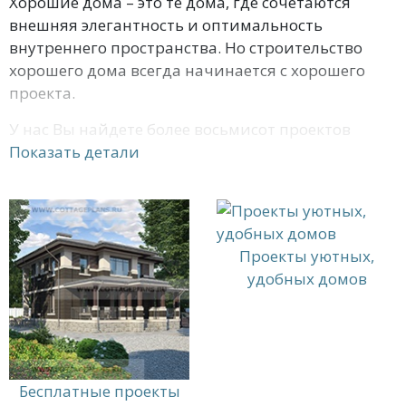
Хорошие дома – это те дома, где сочетаются
внешняя элегантность и оптимальность
внутреннего пространства. Но строительство
хорошего дома всегда начинается с хорошего
проекта.
У нас Вы найдете более восьмисот проектов
хороших домов с учетом земельного участка. Все
Показать детали
проекты сопровождаются проектной
документацией и 3D-визуализацией, а также
специалисты подготовят смету на строительные
материалы. На нашем сайте Вы можете также
Проекты уютных,
заказать и строительные материалы. Если Вы
удобных домов
покупаете у нас комплект материалов для
несущих стен, то проект дома Вы получаете
бесплатно.
Бесплатные проекты