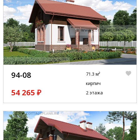
94-08
71.3 м²
кирпич
54 265 ₽
2 этажа