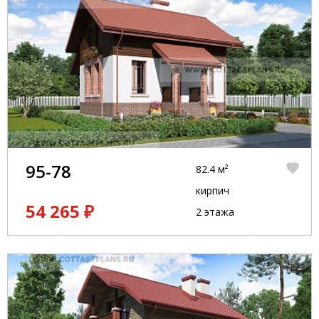
95-78
82.4 м²
кирпич
54 265 ₽
2 этажа