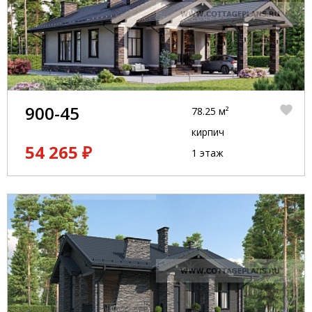
900-45
78.25 м²
кирпич
54 265 ₽
1 этаж