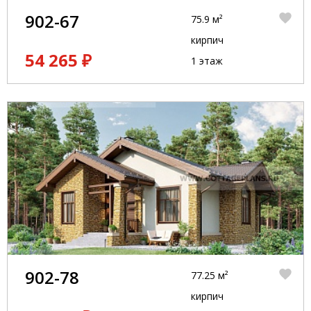
902-67
75.9 м²
кирпич
54 265 ₽
1 этаж
902-78
77.25 м²
кирпич