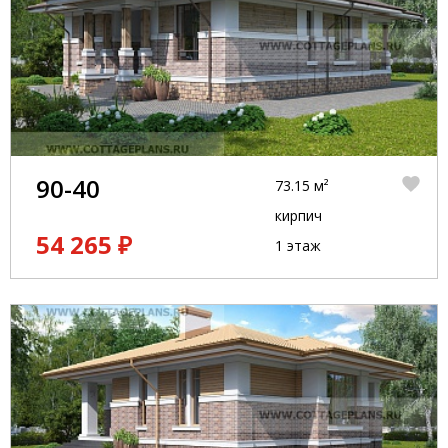
90-40
73.15 м²
кирпич
54 265 ₽
1 этаж