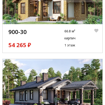
900-30
66.8 м²
кирпич
54 265 ₽
1 этаж