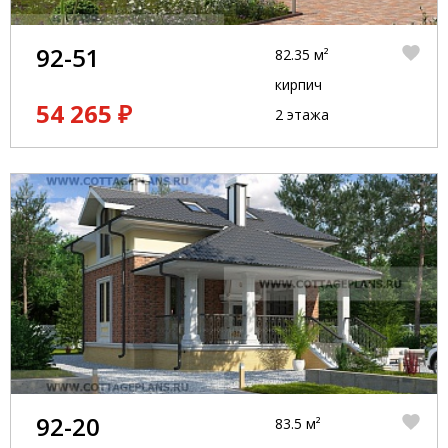
92-51
82.35 м²
кирпич
54 265 ₽
2 этажа
92-20
83.5 м²