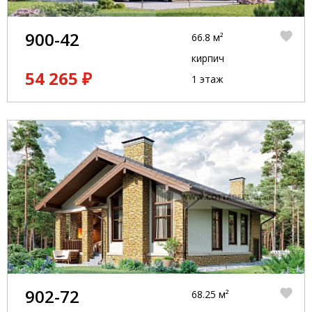
900-42
66.8 м²
кирпич
54 265 ₽
1 этаж
902-72
68.25 м²