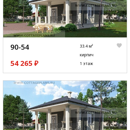
90-54
33.4 м²
кирпич
54 265 ₽
1 этаж