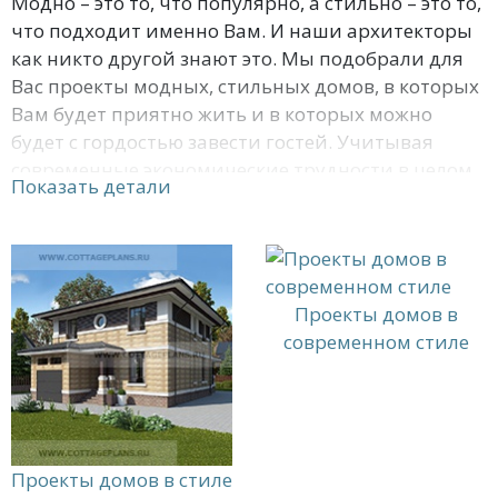
Модно – это то, что популярно, а стильно – это то,
что подходит именно Вам. И наши архитекторы
как никто другой знают это. Мы подобрали для
Вас проекты модных, стильных домов, в которых
Вам будет приятно жить и в которых можно
будет с гордостью завести гостей. Учитывая
современные экономические трудности в целом
Показать детали
по стране, мы специально старались
использовать недорогие, но качественные
строительные материалы в момент планировки
здания. Вот почему заказать проект у нас не
только удобно, но и выгодно. А тому, кто
Проекты домов в
позвонит прямо сейчас, гарантированы бонусы
современном стиле
и скидки.
Проекты домов в стиле