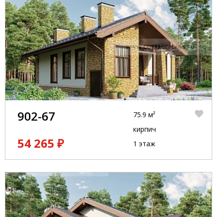
902-67
75.9 м²
кирпич
54 265 ₽
1 этаж