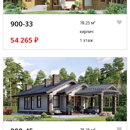
900-33
78.25 м²
кирпич
54 265 ₽
1 этаж
78.25 м²