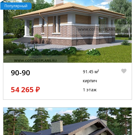
Популярный
90-90
91.45 м²
кирпич
54 265 ₽
1 этаж