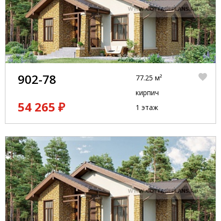
902-78
77.25 м²
кирпич
54 265 ₽
1 этаж