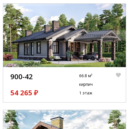
900-42
66.8 м²
кирпич
54 265 ₽
1 этаж