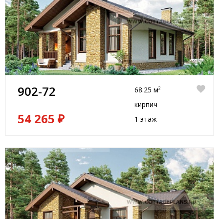
902-72
68.25 м²
кирпич
54 265 ₽
1 этаж