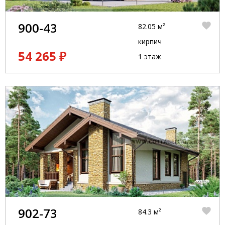
900-43
82.05 м²
кирпич
54 265 ₽
1 этаж
902-73
84.3 м²