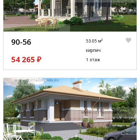
90-56
53.05 м²
кирпич
54 265 ₽
1 этаж