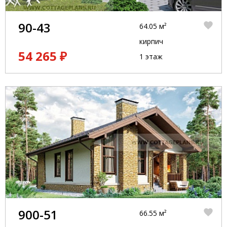
90-43
64.05 м²
кирпич
54 265 ₽
1 этаж
900-51
66.55 м²