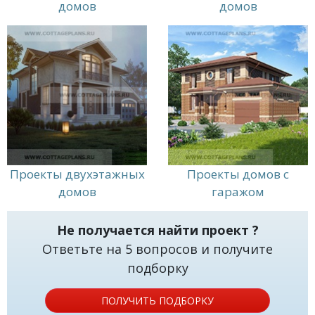
соответствует вашим потребностям и желаниям.
домов
домов
Свяжитесь с нами, чтобы обсудить ваши
потребности и начать работу над вашим
будущим домом или коттеджем на участке
площадью 10 соток.
Проекты двухэтажных
Проекты домов с
домов
гаражом
Не получается найти проект ?
Ответьте на 5 вопросов и получите
подборку
ПОЛУЧИТЬ ПОДБОРКУ