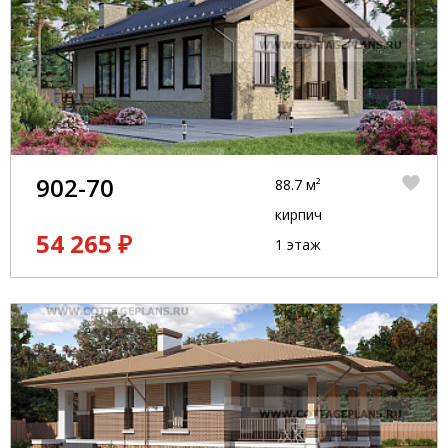
902-70
88.7 м²
кирпич
54 265 ₽
1 этаж