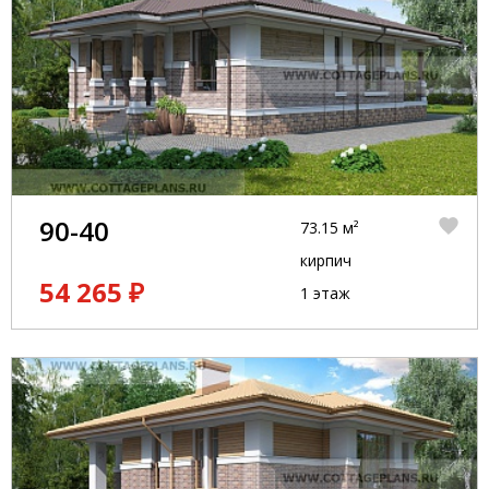
90-40
73.15 м²
кирпич
54 265 ₽
1 этаж