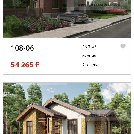
108-06
86.7 м²
кирпич
54 265 ₽
2 этажа