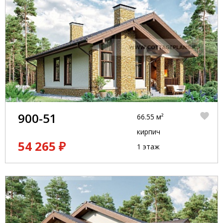
900-51
66.55 м²
кирпич
54 265 ₽
1 этаж