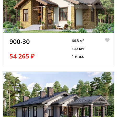
900-30
66.8 м²
кирпич
54 265 ₽
1 этаж