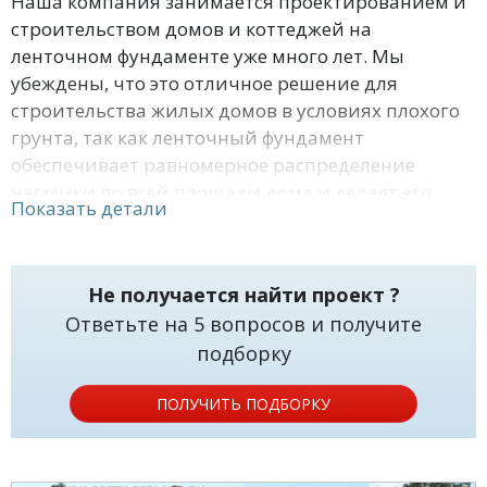
Наша компания занимается проектированием и
строительством домов и коттеджей на
ленточном фундаменте уже много лет. Мы
убеждены, что это отличное решение для
строительства жилых домов в условиях плохого
грунта, так как ленточный фундамент
обеспечивает равномерное распределение
нагрузки по всей площади дома и делает его
Показать детали
более устойчивым и надежным.
Но преимущества ленточного фундамента не
Не получается найти проект ?
ограничиваются только этим. Такой фундамент
Ответьте на 5 вопросов и получите
позволяет экономить на затратах на
подборку
строительство, так как он требует меньше
материалов и времени на установку. Это дает
ПОЛУЧИТЬ ПОДБОРКУ
возможность снизить стоимость строительства
без ущерба для качества.