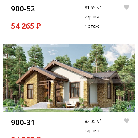
900-52
81.65 м²
кирпич
54 265 ₽
1 этаж
900-31
82.05 м²
кирпич