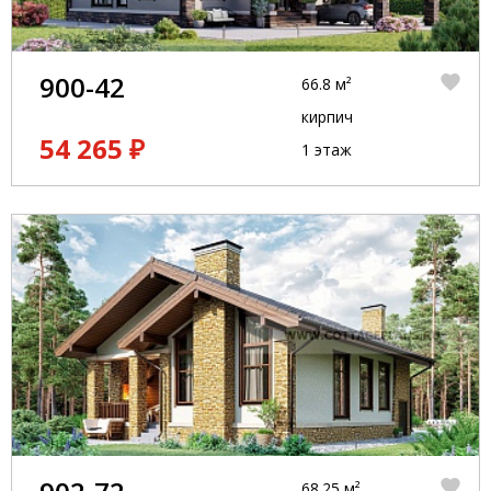
900-42
66.8 м²
кирпич
54 265 ₽
1 этаж
68.25 м²