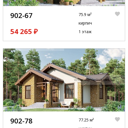
902-67
75.9 м²
кирпич
54 265 ₽
1 этаж
902-78
77.25 м²