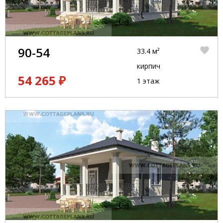
90-54
33.4 м²
кирпич
54 265 ₽
1 этаж