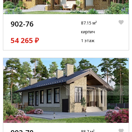
902-76
87.15 м²
кирпич
54 265 ₽
1 этаж
88.7 м²