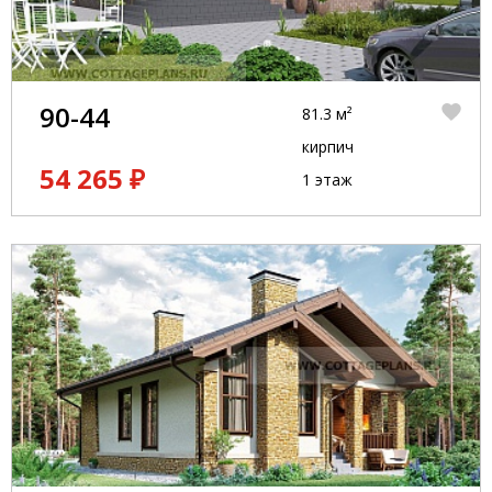
90-44
81.3 м²
кирпич
54 265 ₽
1 этаж