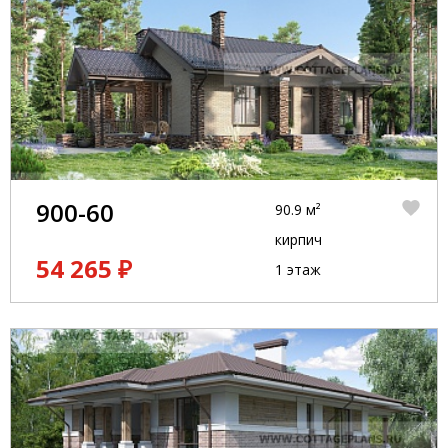
900-60
90.9 м²
кирпич
54 265 ₽
1 этаж