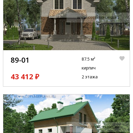
89-01
87.5 м²
кирпич
43 412 ₽
2 этажа