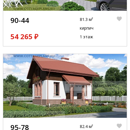
90-44
81.3 м²
кирпич
54 265 ₽
1 этаж
95-78
82.4 м²