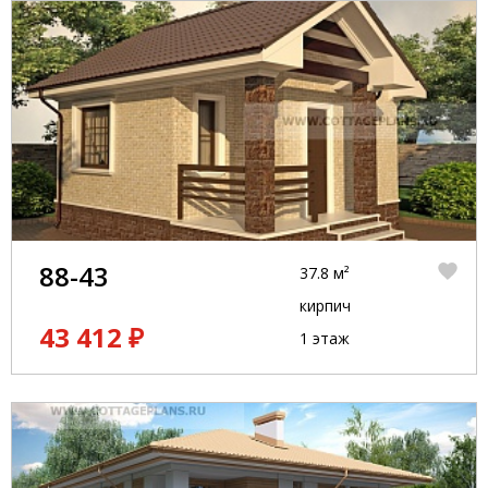
88-43
37.8 м²
кирпич
43 412 ₽
1 этаж