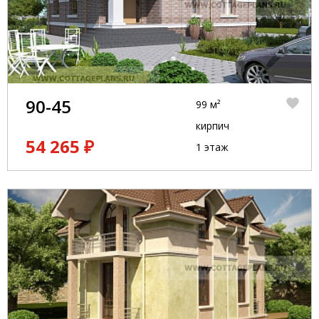
90-45
99 м²
кирпич
54 265 ₽
1 этаж