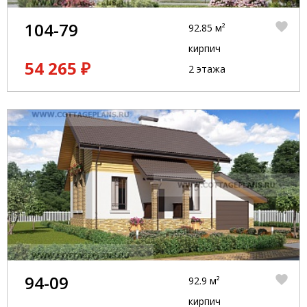
104-79
92.85 м²
кирпич
54 265 ₽
2 этажа
94-09
92.9 м²
кирпич