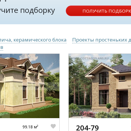
лучите подборку
ПОЛУЧИТЬ ПОДБОРК
пича, керамического блока
Проекты простеньких д
ов
204-79
99.18 м²