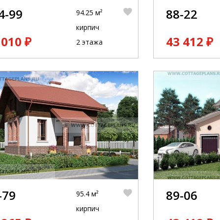
4-99
88-22
94.25 м²
кирпич
 010 ₽
43 412 ₽
2 этажа
-79
89-06
95.4 м²
кирпич