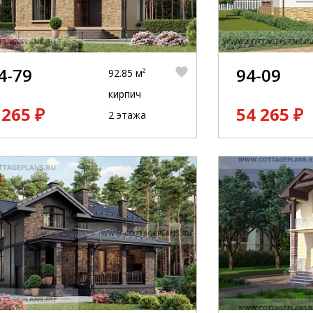
4-79
94-09
92.85 м²
кирпич
 265 ₽
54 265 ₽
2 этажа