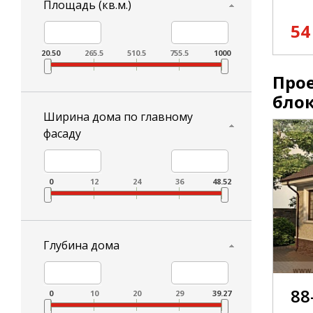
Площадь (кв.м.)
54
20.50
265.5
510.5
755.5
1000
Прое
бло
Ширина дома по главному
фасаду
0
12
24
36
48.52
Глубина дома
88
0
10
20
29
39.27