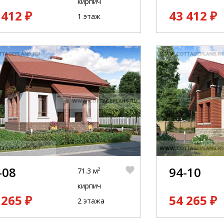
кирпич
 412 ₽
43 412 ₽
1 этаж
-08
94-10
71.3 м²
кирпич
 265 ₽
54 265 ₽
2 этажа