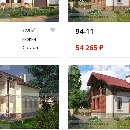
94-11
92.9 м²
кирпич
54 265 ₽
2 этажа