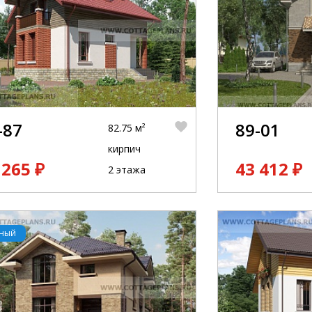
-87
89-01
82.75 м²
кирпич
 265 ₽
43 412 ₽
2 этажа
рный