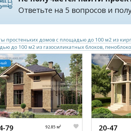
Ответьте на 5 вопросов и по
ы простеньких домов с площадью до 100 м2 из кир
ью до 100 м2 из газосиликатных блоков, пеноблок
рный
4-79
20-47
92.85 м²