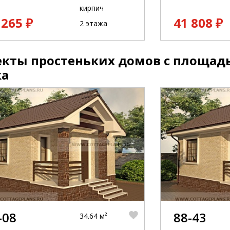
кирпич
 265 ₽
41 808 ₽
2 этажа
кты простеньких домов с площадь
ка
-08
88-43
34.64 м²