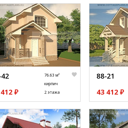
-42
88-21
76.63 м²
кирпич
 412 ₽
43 412 ₽
2 этажа