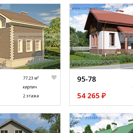
95-78
77.23 м²
кирпич
54 265 ₽
2 этажа