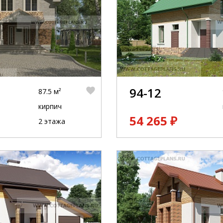
94-12
87.5 м²
кирпич
54 265 ₽
2 этажа