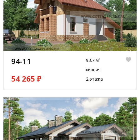
94-11
93.7 м²
кирпич
54 265 ₽
2 этажа