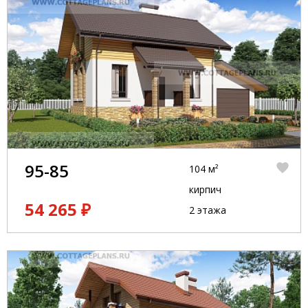
95-85
104 м²
кирпич
54 265 ₽
2 этажа