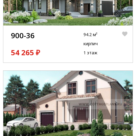
900-36
94.2 м²
кирпич
54 265 ₽
1 этаж