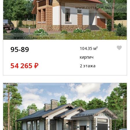
95-89
104.35 м²
кирпич
54 265 ₽
2 этажа