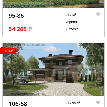
95-86
117 м²
кирпич
54 265 ₽
2 этажа
Новый
106-58
117.95 м²