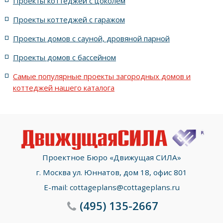
Проекты коттеджей с цоколем
Проекты коттеджей с гаражом
с террасой и 6 комнатами
Проекты домов с сауной, дровяной парной
с террасой, 5 комнатами и эркером
Проекты домов с бассейном
Самые популярные проекты загородных домов и
коттеджей нашего каталога
Проектное Бюро «Движущая СИЛА»
г. Москва ул. Юннатов, дом 18, офис 801
E-mail:
cottageplans@cottageplans.ru
(495)
135-2667