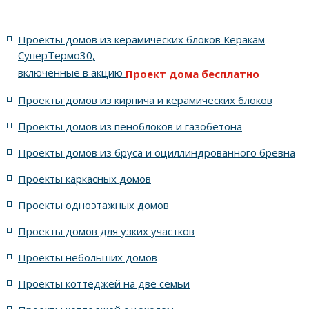
Для узких участков
Небольшие
На две семьи
Проекты домов из керамических блоков Керакам
С цоколем
С гаражом
6 спален с котельной
СуперТермо30,
включённые в акцию
Проект дома бесплатно
5 спален с цоколем и террасой
Проекты домов из кирпича и керамических блоков
4 спальни с цоколем габариты 10 на 15
Проекты домов из пеноблоков и газобетона
Проекты домов из бруса и оциллиндрованного бревна
7 спален с крышей шале
5 спален и террасой
Проекты каркасных домов
жилых в стиле Райта с 5 комнатами
Проекты одноэтажных домов
жилых в английском стиле
Проекты домов для узких участков
Проекты небольших домов
жилых в современном стиле с террасой
Проекты коттеджей на две семьи
жилых в стиле Райта с террасой
жилых с террасой