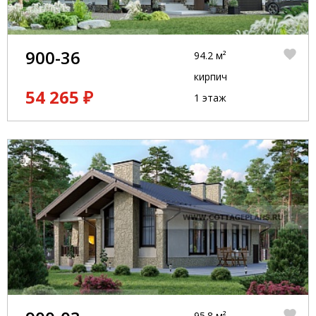
900-36
94.2 м²
кирпич
54 265 ₽
1 этаж
95.8 м²