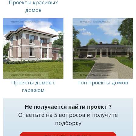
дом или коттедж. Свяжитесь с нами сегодня,
Проекты красивых
чтобы узнать больше о наших проектах домов и
домов
коттеджей с двумя спальнями на первом этаже и
начать процесс создания своего идеального
дома или коттеджа.
Проекты домов с
Топ проекты домов
гаражом
Не получается найти проект ?
Ответьте на 5 вопросов и получите
подборку