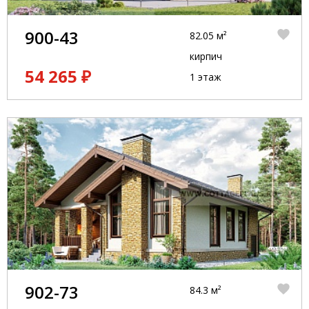
900-43
82.05 м²
кирпич
54 265 ₽
1 этаж
902-73
84.3 м²