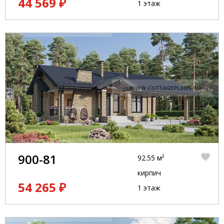
44 569 ₽
1 этаж
900-81
92.55 м²
кирпич
54 265 ₽
1 этаж