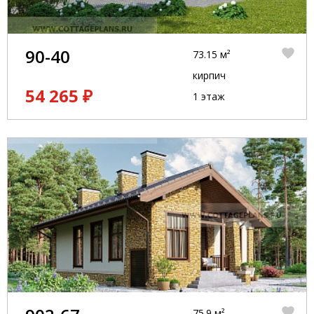
90-40
73.15 м²
кирпич
54 265 ₽
1 этаж
75.9 м²