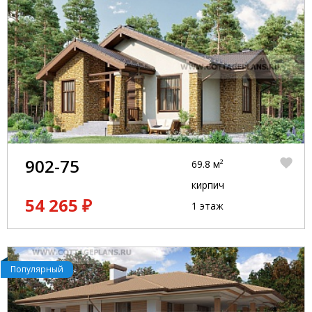
902-75
69.8 м²
кирпич
54 265 ₽
1 этаж
Популярный