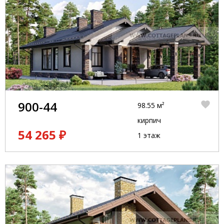
900-44
98.55 м²
кирпич
54 265 ₽
1 этаж