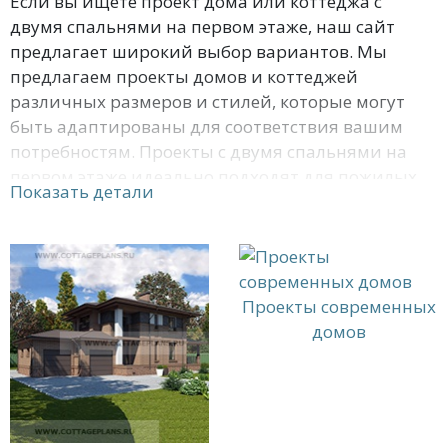
Если вы ищете проект дома или коттеджа с
двумя спальнями на первом этаже, наш сайт
предлагает широкий выбор вариантов. Мы
предлагаем проекты домов и коттеджей
различных размеров и стилей, которые могут
быть адаптированы для соответствия вашим
потребностям. Проекты с двумя спальнями на
первом этаже идеально подходят для пожилых
Показать детали
людей, а также для тех, кто хочет избежать
лестниц. Они также могут быть полезны для
молодых семей с маленькими детьми, которым
нужно более пространство для игр и
развлечений. Наши проекты домов и коттеджей
Проекты современных
с двумя спальнями на первом этаже могут быть
домов
модифицированы в соответствии с вашими
потребностями и предпочтениями. Мы можем
изменить размеры, расположение комнат и
другие детали, чтобы создать идеальный для вас