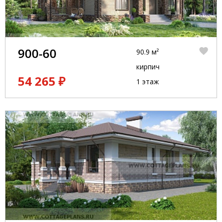
900-60
90.9 м²
кирпич
54 265 ₽
1 этаж