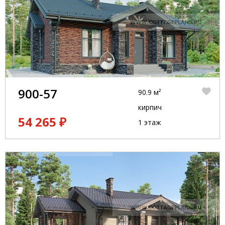
900-57
90.9 м²
кирпич
54 265 ₽
1 этаж