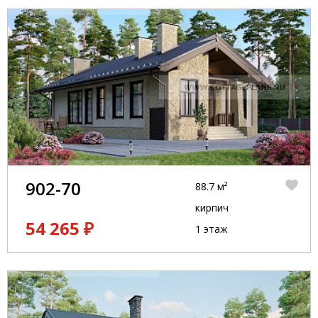
902-70
88.7 м²
кирпич
54 265 ₽
1 этаж