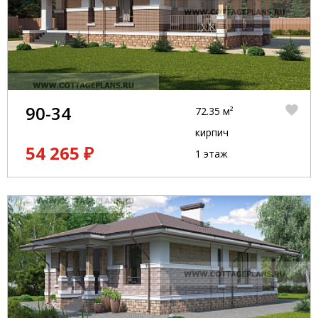
90-34
72.35 м²
кирпич
54 265 ₽
1 этаж