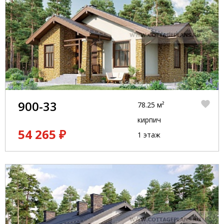
900-33
78.25 м²
кирпич
54 265 ₽
1 этаж