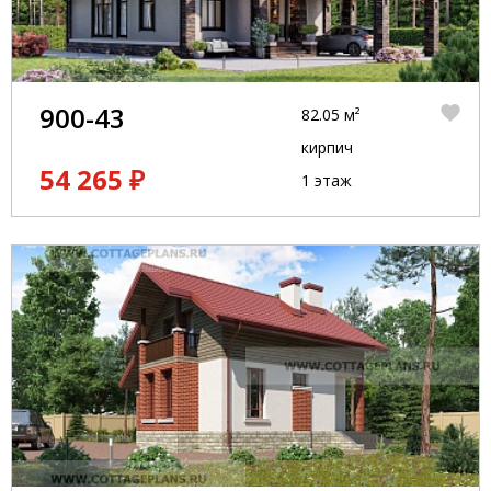
900-43
82.05 м²
кирпич
54 265 ₽
1 этаж