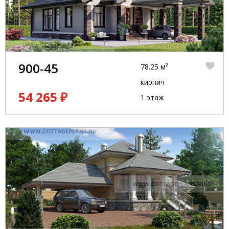
900-45
78.25 м²
кирпич
54 265 ₽
1 этаж