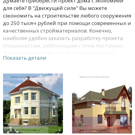
Думаете приобрести проект дома с экономией
для себя? В "Движущей силе" Вы можете
сэкономить на строительстве любого сооружения
до 250 тысяч рублей при помощи современных и
качественных стройматериалов. Конечно,
наиболее удобно заказать разработку проекта
специалистам, работающим с этим постоянно.
Также гарантируем, что Вы сможете найти
Показать детали
удобный для строительства проект на страницах
нашего сайта. Помимо этого, мы можем
отправить по почте приглянувшиеся проекты
домов с фасадом до 13 метров безвозмездно, если
Вы заплатите за стройматериалы дома.
Правильность проектной документации
проверена с применением электронного анализа.