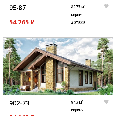
95-87
82.75 м²
кирпич
54 265 ₽
2 этажа
902-73
84.3 м²
кирпич