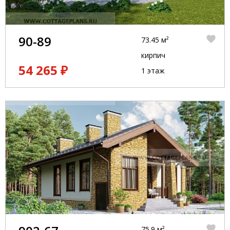
90-89
73.45 м²
кирпич
54 265 ₽
1 этаж
75.9 м²