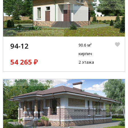
94-12
90.6 м²
кирпич
54 265 ₽
2 этажа