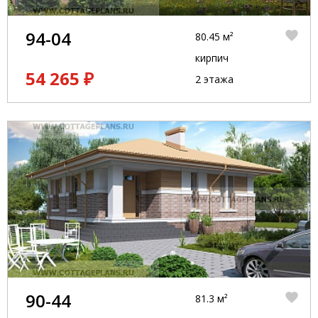
94-04
80.45 м²
кирпич
54 265 ₽
2 этажа
90-44
81.3 м²