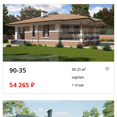
90-35
90.25 м²
кирпич
54 265 ₽
1 этаж