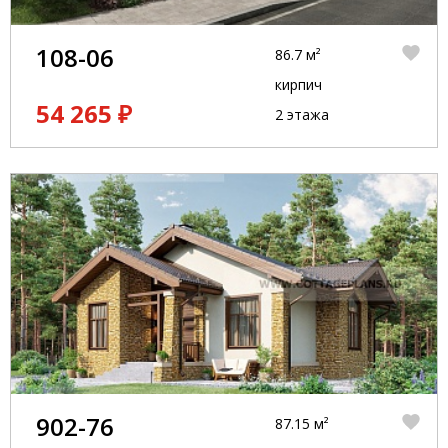
108-06
86.7 м²
кирпич
54 265 ₽
2 этажа
902-76
87.15 м²