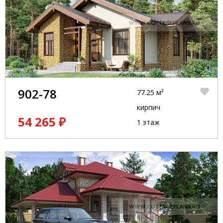
902-78
77.25 м²
кирпич
54 265 ₽
1 этаж