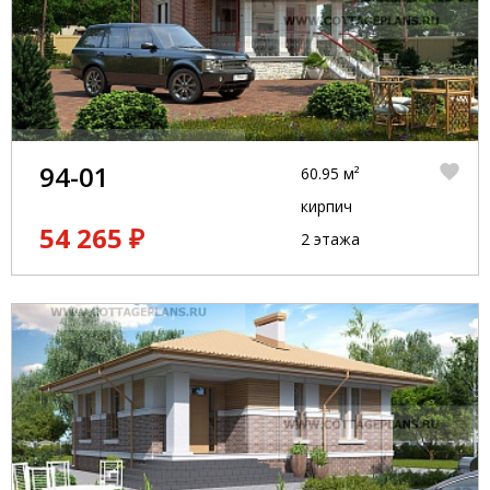
94-01
60.95 м²
кирпич
54 265 ₽
2 этажа