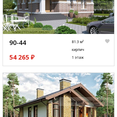
90-44
81.3 м²
кирпич
54 265 ₽
1 этаж