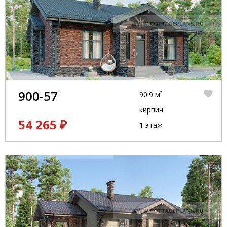
900-57
90.9 м²
кирпич
54 265 ₽
1 этаж