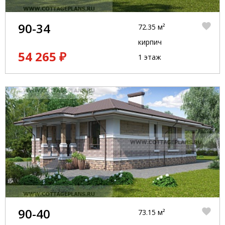
90-34
72.35 м²
кирпич
54 265 ₽
1 этаж
90-40
73.15 м²