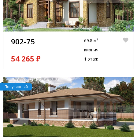
902-75
69.8 м²
кирпич
54 265 ₽
1 этаж
Популярный