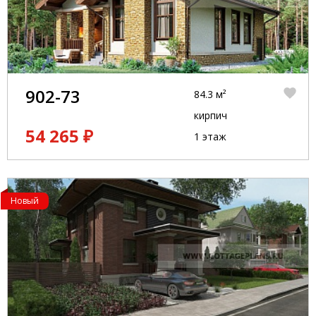
902-73
84.3 м²
кирпич
54 265 ₽
1 этаж
Новый