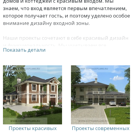
домов и коттеджей с красивым входом. Мы
знаем, что вход является первым впечатлением,
которое получает гость, и поэтому уделено особое
внимание дизайну входной зоны.
Наши проекты сочетают в себе красивый дизайн
и функциональность. Мы учитываем все
Показать детали
пожелания наших клиентов, чтобы создать
уютную и комфортную атмосферу в доме.
Наш сайт по проектам домов и коттеджей - ваш
надежный партнер в создании идеального
жилья.
Проекты красивых
Проекты современных