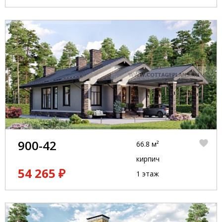
900-42
66.8 м²
кирпич
54 265 ₽
1 этаж