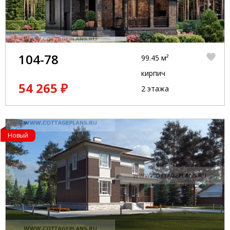
104-78
99.45 м²
кирпич
54 265 ₽
2 этажа
Новый