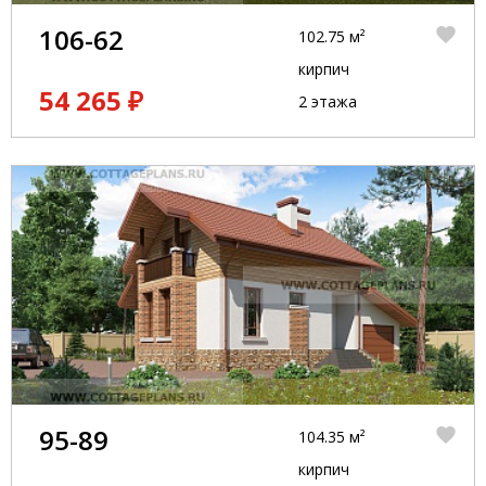
106-62
102.75 м²
кирпич
54 265 ₽
2 этажа
95-89
104.35 м²
кирпич