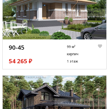
90-45
99 м²
кирпич
54 265 ₽
1 этаж