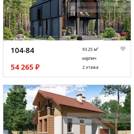
104-84
93.25 м²
кирпич
54 265 ₽
2 этажа