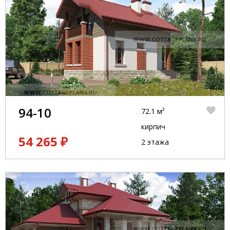
94-10
72.1 м²
кирпич
54 265 ₽
2 этажа