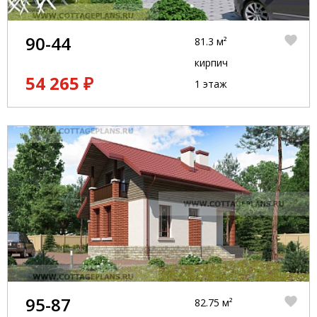
90-44
81.3 м²
кирпич
54 265 ₽
1 этаж
95-87
82.75 м²