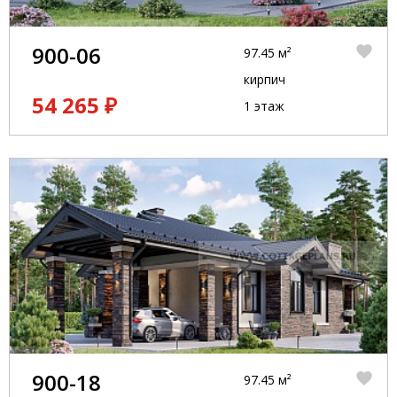
900-06
97.45 м²
кирпич
54 265 ₽
1 этаж
900-18
97.45 м²