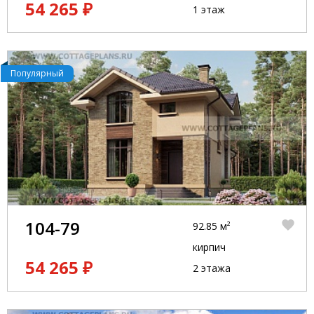
54 265 ₽
1 этаж
Популярный
104-79
92.85 м²
кирпич
54 265 ₽
2 этажа