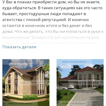
У Вас в планах приобрести дом, но Вы не знаете,
куда обратиться. В таких ситуациях как это часто
бывает, простодушные люди попадают в
агентства с плохой репутацией. И конечно
остаются в конечном итоге и без денег и без
дома. Что же делать, что бы ни попасться в руки к
мошенникам? Доверится авторитетным людям,
которые не первый год находятся на мировом
Показать детали
рынке. Таким агентством являемся мы. В наших
каталогах представлено достаточно много
готовых проектов домов с верандой и террасой
под вторым этажом. Наше агентство предлагает
Вам новую услугу, такую что Вы сами будите
участвовать в создании проекта Вашего дома с
нашими архитекторами. Благодаря этому Вы
будете изначально контролировать свои
расходы.
После создания проекта одной из главных задач