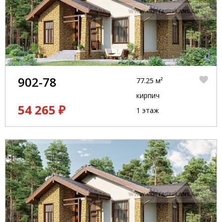
902-78
77.25 м²
кирпич
54 265 ₽
1 этаж