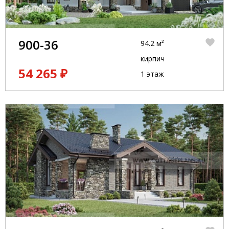
900-36
94.2 м²
кирпич
54 265 ₽
1 этаж