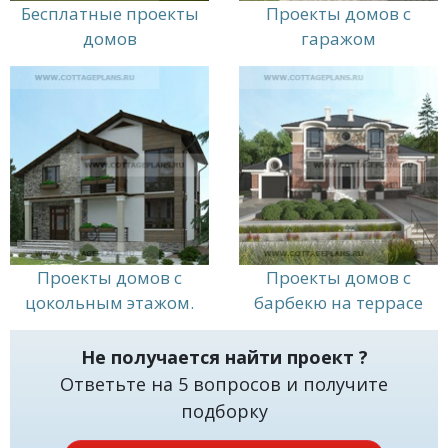
является выбор стройматериала, из которого
Бесплатные проекты
Проекты домов с
будет построен Ваш дом. Наша агентство с
домов
гаражом
удовольствием предоставит возможность все
необходимое закупить у нас. К тому же, если Вы у
нас закупаете стройматериалы, то проект дома
мы Вам сделаем в подарок. Если Вас
заинтересовало наше предложение заходите на
наш сайт, оставляйте заявки. В ближайшие
несколько часов с Вами свяжутся наши
специалисты и расскажут Вам о всех нюансах и
тонкостях.
Проекты домов с
Проекты домов с
цокольным этажом.
барбекю на террасе
Не получается найти проект ?
Ответьте на 5 вопросов и получите
подборку