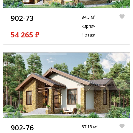
902-73
84.3 м²
кирпич
54 265 ₽
1 этаж
902-76
87.15 м²