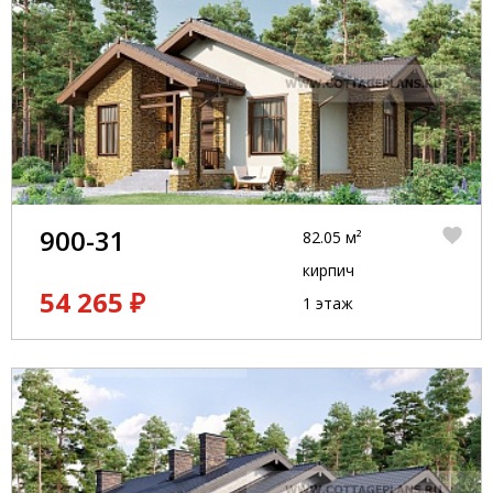
900-31
82.05 м²
кирпич
54 265 ₽
1 этаж