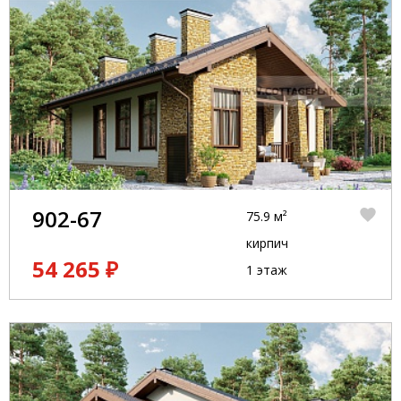
902-67
75.9 м²
кирпич
54 265 ₽
1 этаж