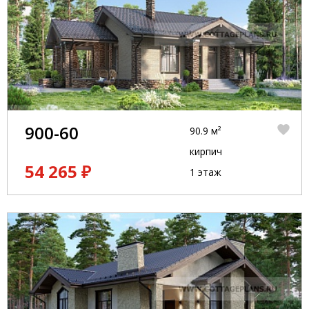
900-60
90.9 м²
кирпич
54 265 ₽
1 этаж