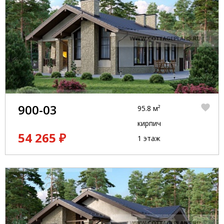
900-03
95.8 м²
кирпич
54 265 ₽
1 этаж