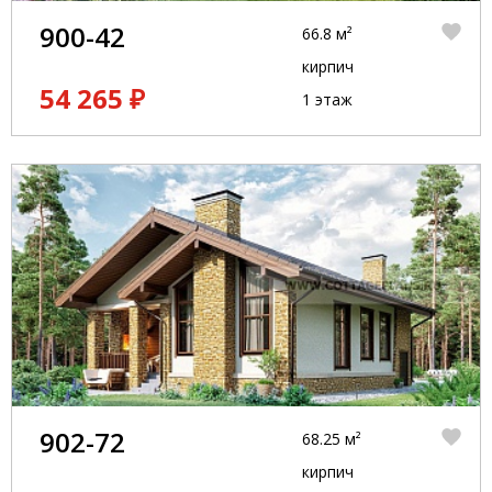
900-42
66.8 м²
кирпич
54 265 ₽
1 этаж
902-72
68.25 м²
кирпич