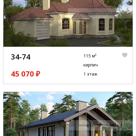
34-74
115 м²
кирпич
45 070 ₽
1 этаж