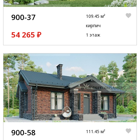
900-37
109.45 м²
кирпич
54 265 ₽
1 этаж
900-58
111.45 м²