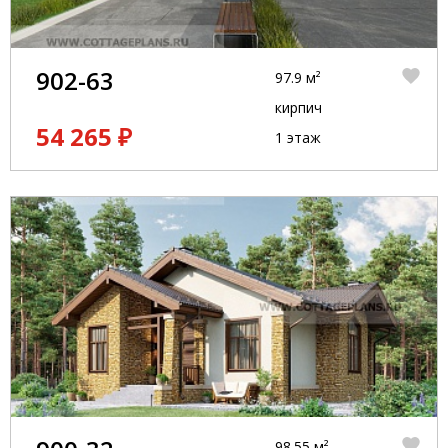
902-63
97.9 м²
кирпич
54 265 ₽
1 этаж
98.55 м²