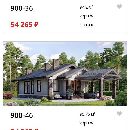
900-36
94.2 м²
кирпич
54 265 ₽
1 этаж
900-46
95.75 м²
кирпич