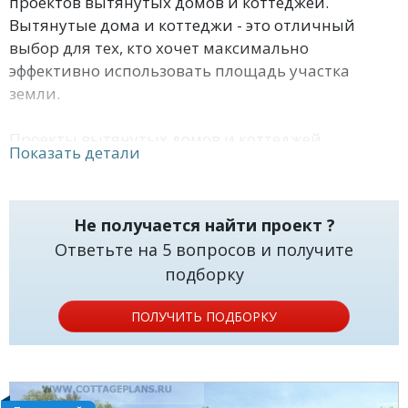
проектов вытянутых домов и коттеджей.
Вытянутые дома и коттеджи - это отличный
выбор для тех, кто хочет максимально
эффективно использовать площадь участка
земли.
Проекты вытянутых домов и коттеджей
Показать детали
представлены в различных стилях - от
классических до современных. Некоторые из них
имеют два этажа, в то время как другие - только
Не получается найти проект ?
один. Какой бы стиль и планировку вы не
Ответьте на 5 вопросов и получите
выбрали, наши проекты помогут вам
подборку
реализовать свои мечты о доме.
ПОЛУЧИТЬ ПОДБОРКУ
Мы предлагаем не только готовые проекты, но и
возможность заказать индивидуальный проект,
который будет полностью соответствовать
вашим потребностям и желаниям. Наши