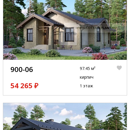
900-06
97.45 м²
кирпич
54 265 ₽
1 этаж