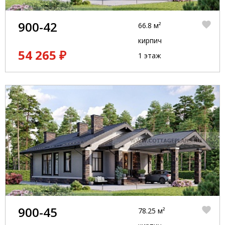
900-42
66.8 м²
кирпич
54 265 ₽
1 этаж
900-45
78.25 м²