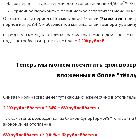
2
Пол первого этажа, термическое сопротивление 4,500 м
*С/Вт -
2
Чердачное перекрытие, термическое сопротивление 4,500 м
*
Отопительный период в Подмосковье 214 дней (
7 месяцев
), при 
0
период минус 3,4
С и абсолютной минимальной температуре минус 
В среднем в месяц на отпление рассматриваемого дома, после выч
воды, потребуется тратить не более
2 000 рублей
.
Теперь мы можем посчитать срок возвра
вложенных в более "тёплую
Считаем количество денег "утекающих" ежемесячно в отопительн
2 000 рублей/месяц * 34% = 680 рублей/месяц
Так как стена, возведённая из блоков СуперТермо38 "теплее" на 9
экономии на отопление.
680 рублей/месяц
* 9,01% = 62 рублей/месяц