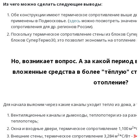
Из чего можно сделать следующие выводы:
Обе конструкции имеют термическое сопротивление выше дей
применены в Подмосковье. (
здесь
можно посмотреть значения
сопротивления для др. регионов России).
Поскольку термическое сопротивление стены из блоков СуперТ
блоков СуперТермо30, это позволит экономить на отопление в
Но, возникает вопрос. А за какой период 
вложенные средства в более "тёплую" сте
отопление?
Для начала выясним через какие каналы уходит тепло из дома, а 
Вентиляционные каналы и дымоходы, теплопотери из-за разн
теплопотерь;
2
Окна и входные двери, термическое сопротивление 1,100 м
*С/
2
Внешние стены, термическое сопротивление 3,284 м
*С/Вт -
34