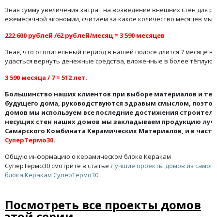
Зная сумму увеличения затрат на возведение внешних стен для р
ежемесячной экономии, считаем за какое количество месяцев мы 
222 600 рублей /62 рублей/месяц = 3 590 месяцев
Зная, что отопительный период в нашей полосе длится 7 месяце в г
удасться вернуть денежные средства, вложенные в более тёплую с
3 590 месяца / 7 = 512 лет.
Большинство наших клиентов при выборе материалов и тех
будущего дома, руководствуются здравым смыслом, поэто
домов мы используем все последние достижения строитель
несущих стен наших домов мы закладываем продукцию лучш
Самарского Комбината Керамических Материалов, и в част
СуперТермо30
.
Общую информацию о керамическом блоке Керакам
СуперТермо30 смотрите в статье
Лучшие проекты домов из самого
блока Керакам СуперТермо30
Посмотреть все проекты домов
этой серии