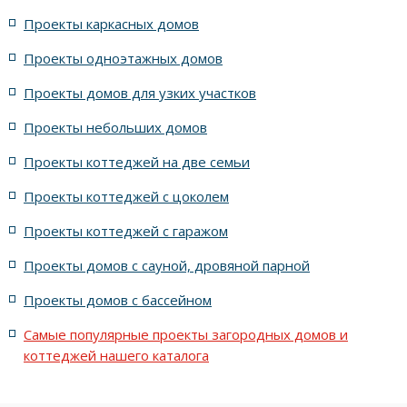
Проекты каркасных домов
жилых в стиле Райта с 5 комнатами
Проекты одноэтажных домов
жилых в английском стиле
Проекты домов для узких участков
Проекты небольших домов
жилых в современном стиле с террасой
Проекты коттеджей на две семьи
жилых в стиле Райта с террасой
жилых с террасой
Проекты коттеджей с цоколем
Проекты коттеджей с гаражом
с террасой и 6 комнатами
Проекты домов с сауной, дровяной парной
с террасой, 5 комнатами и эркером
Проекты домов с бассейном
Самые популярные проекты загородных домов и
коттеджей нашего каталога