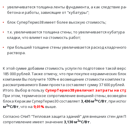
увеличиватеся толщина ленты фундамента, а как следствие рас
бетона и работы, зависящие от "кубатуры";
блок СуперТермо38 имеет более высокую стоимость;
т.к. увеличивается толщина стены, то увеличивается кубатура
кладки, что влияет на стоимость работ;
при большей толщине стены увеличивается расход кладочного
раствора.
К этой сумме добавим стоимость услуги по подготовке такой версии
185 000 рублей. Также отмечу, что при покупке керамических бло
компании Вы получите 100%-е возмещение стоимости комплекта за
рассматриваемого Вами проекта составляет сумму 37 600 рублей.
Итого. Выбор в пользу
СуперТермо38 увеличит затраты на стро
При этом, термическое сопротивление внешней стены, возведённ
2
блока Керакам СуперТермо30 составляет
3,436 м
*С/Вт
, при испо
2
м
*С/Вт
, что на
9,01%
выше.
Согласно СНиП "Тепловая защита зданий" для внешних стен для П
2
сопротивление имеет значение
3,130 м
*С/Вт.