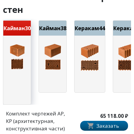
стен
Кайман30
Кайман38
Керакам44
Керака
Комплект чертежей АР,
65 118.00 ₽
КР (архитектурная,
Заказать
конструктивная части)