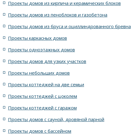
Проекты домов из кирпича и керамических блоков
4 спальни с цоколем габариты 10 на 15
Проекты домов из пеноблоков и газобетона
Проекты домов из бруса и оциллиндрованного бревна
7 спален с крышей шале
5 спален и террасой
Проекты каркасных домов
жилых в стиле Райта с 5 комнатами
Проекты одноэтажных домов
жилых в английском стиле
Проекты домов для узких участков
Проекты небольших домов
жилых в современном стиле с террасой
Проекты коттеджей на две семьи
жилых в стиле Райта с террасой
жилых с террасой
Проекты коттеджей с цоколем
Проекты коттеджей с гаражом
с террасой и 6 комнатами
Проекты домов с сауной, дровяной парной
с террасой, 5 комнатами и эркером
Проекты домов с бассейном