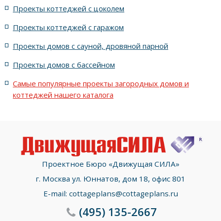
жилых в стиле Райта с террасой
жилых с террасой
Проекты коттеджей с цоколем
Проекты коттеджей с гаражом
с террасой и 6 комнатами
Проекты домов с сауной, дровяной парной
с террасой, 5 комнатами и эркером
Проекты домов с бассейном
Самые популярные проекты загородных домов и
коттеджей нашего каталога
Проектное Бюро «Движущая СИЛА»
г. Москва ул. Юннатов, дом 18, офис 801
E-mail:
cottageplans@cottageplans.ru
(495)
135-2667