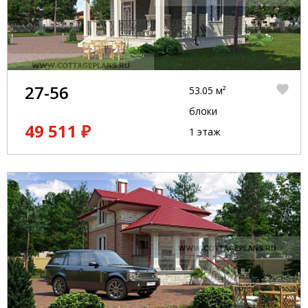
27-56
53.05 м²
блоки
49 511 ₽
1 этаж