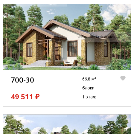
700-30
66.8 м²
блоки
49 511 ₽
1 этаж