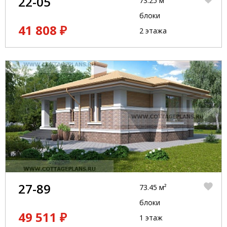
22-05
73.25 м²
блоки
41 808 ₽
2 этажа
27-89
73.45 м²
блоки
49 511 ₽
1 этаж