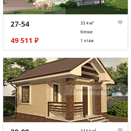
27-54
33.4 м²
блоки
49 511 ₽
1 этаж
34.64 м²