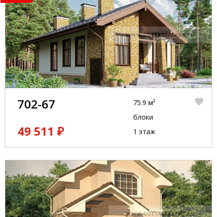
702-67
75.9 м²
блоки
49 511 ₽
1 этаж