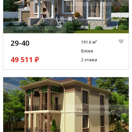
29-40
191.6 м²
блоки
49 511 ₽
2 этажа