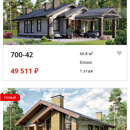
700-42
66.8 м²
блоки
49 511 ₽
1 этаж
Новый