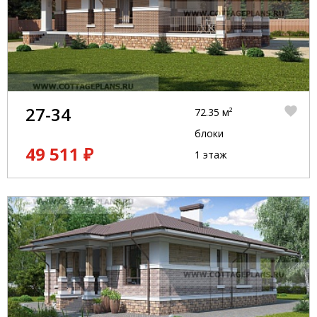
27-34
72.35 м²
блоки
49 511 ₽
1 этаж