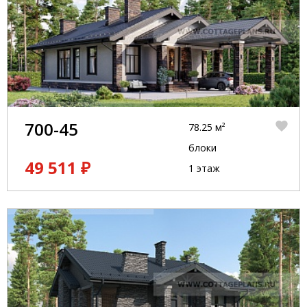
700-45
78.25 м²
блоки
49 511 ₽
1 этаж