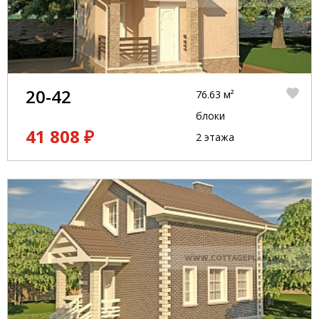
20-42
76.63 м²
блоки
41 808 ₽
2 этажа