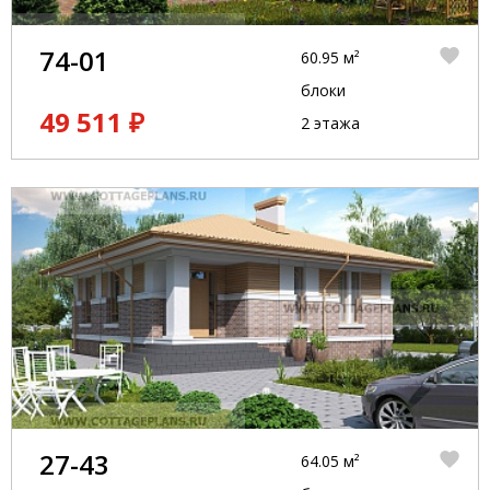
74-01
60.95 м²
блоки
49 511 ₽
2 этажа
27-43
64.05 м²