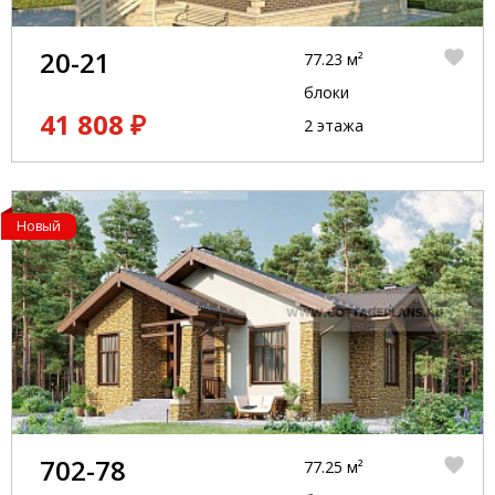
20-21
77.23 м²
блоки
41 808 ₽
2 этажа
Новый
702-78
77.25 м²