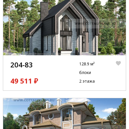
только соблюдаем все сроки, но и гарантируем
высокое качество работы, чтобы каждый из
наших клиентов получил дом своей мечты. Мы
также предлагаем индивидуальный подход к
каждому проекту и учитываем потребности и
пожелания клиента. Обращайтесь к нам, чтобы
реализовать свои мечты о комфортном и уютном
жилье!
204-83
128.9 м²
блоки
49 511 ₽
2 этажа