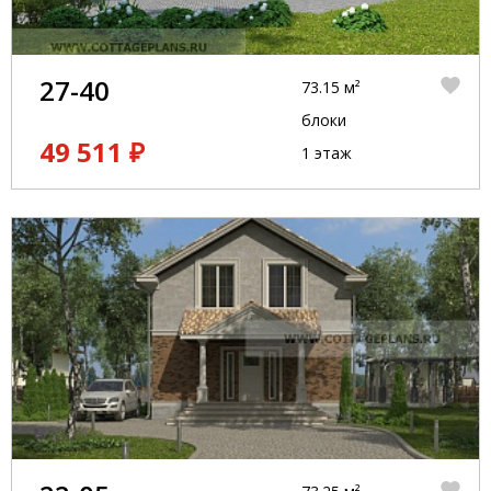
27-40
73.15 м²
блоки
49 511 ₽
1 этаж