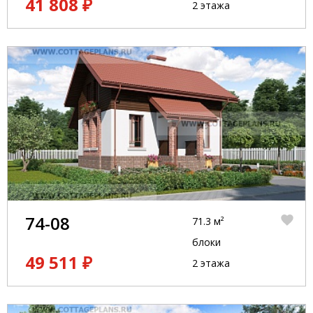
41 808 ₽
2 этажа
74-08
71.3 м²
блоки
49 511 ₽
2 этажа