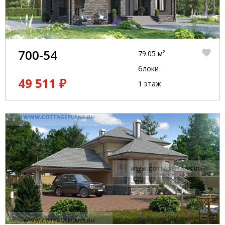
700-54
79.05 м²
блоки
49 511 ₽
1 этаж