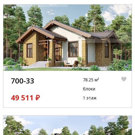
700-33
78.25 м²
блоки
49 511 ₽
1 этаж