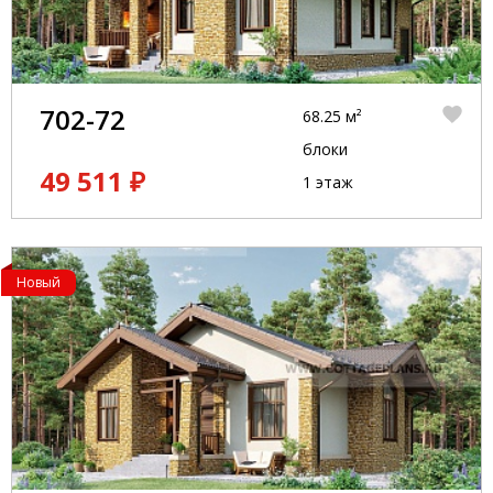
702-72
68.25 м²
блоки
49 511 ₽
1 этаж
Новый