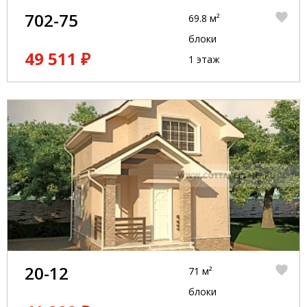
702-75
69.8 м²
блоки
49 511 ₽
1 этаж
20-12
71 м²
блоки