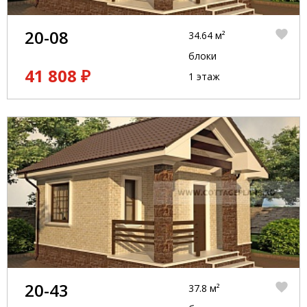
20-08
34.64 м²
блоки
41 808 ₽
1 этаж
20-43
37.8 м²