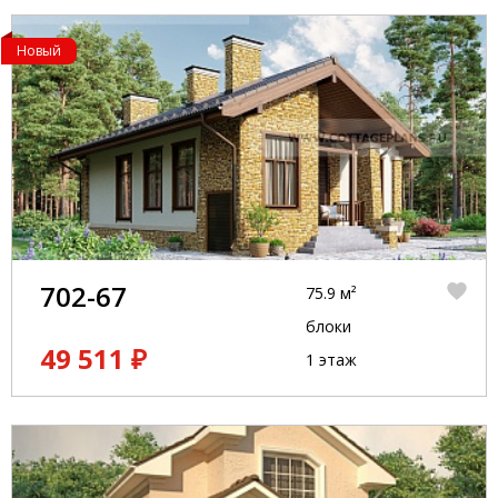
Новый
702-67
75.9 м²
блоки
49 511 ₽
1 этаж