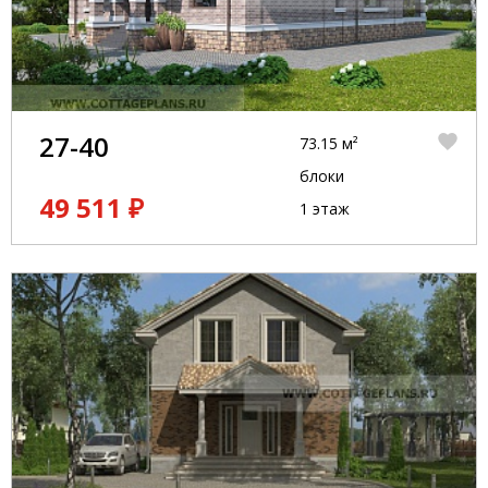
27-40
73.15 м²
блоки
49 511 ₽
1 этаж