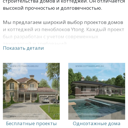
строительства домов и коттеджей. Он отличается
высокой прочностью и долговечностью.
Мы предлагаем широкий выбор проектов домов
и коттеджей из пеноблоков Ytong. Каждый проект
был разработан с учетом современных
технологий и требований.
Показать детали
Мы можем помочь вам выбрать проект, который
подойдет именно вам, а также предоставить
услуги по строительству и отделке вашего дома
или коттеджа.
Свяжитесь с нами, чтобы узнать больше о наших
проектах и услугах.
Бесплатные проекты
Одноэтажные дома