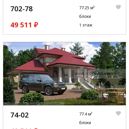
702-78
77.25 м²
блоки
49 511 ₽
1 этаж
74-02
77.4 м²
блоки