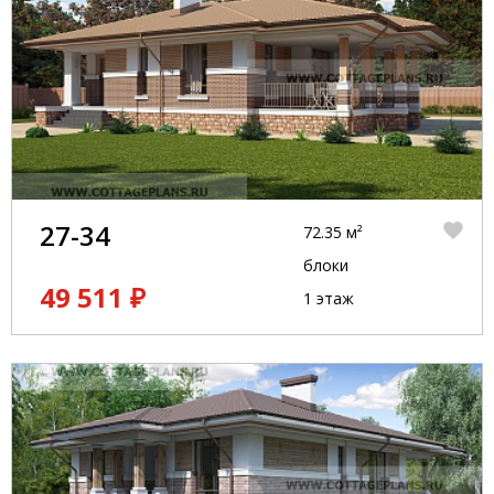
27-34
72.35 м²
блоки
49 511 ₽
1 этаж