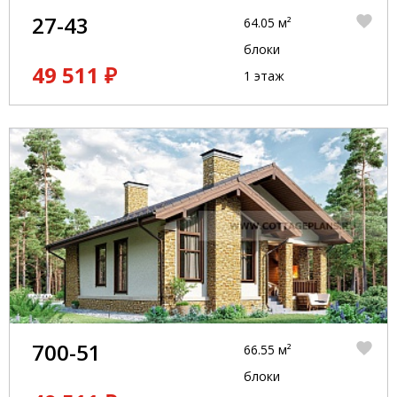
27-43
64.05 м²
блоки
49 511 ₽
1 этаж
700-51
66.55 м²
блоки