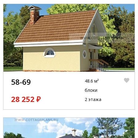
58-69
48.6 м²
блоки
28 252 ₽
2 этажа