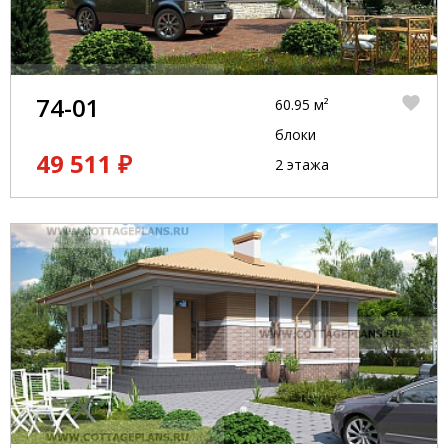
74-01
60.95 м²
блоки
49 511 ₽
2 этажа