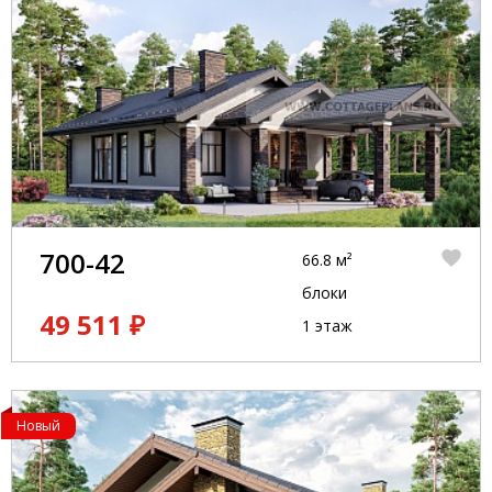
700-42
66.8 м²
блоки
49 511 ₽
1 этаж
Новый