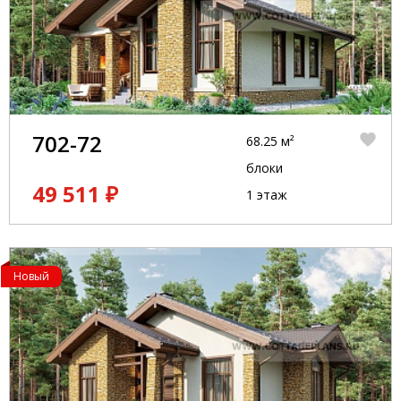
702-72
68.25 м²
блоки
49 511 ₽
1 этаж
Новый