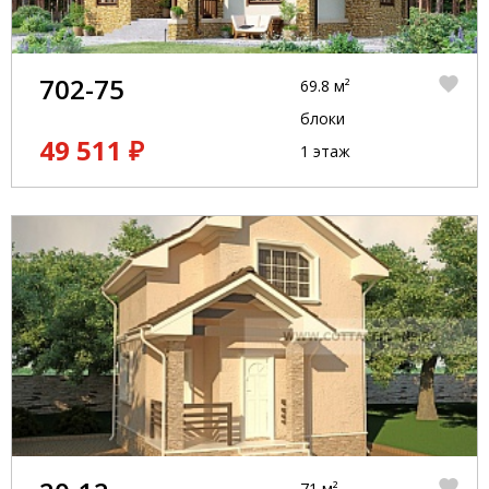
702-75
69.8 м²
блоки
49 511 ₽
1 этаж
71 м²