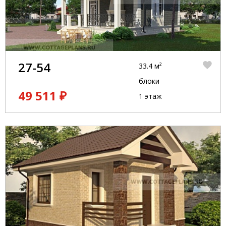
27-54
33.4 м²
блоки
49 511 ₽
1 этаж