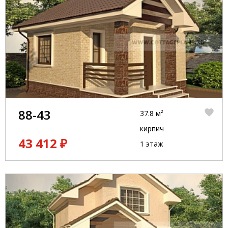
88-43
37.8 м²
кирпич
43 412 ₽
1 этаж