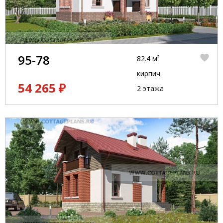
95-78
82.4 м²
кирпич
54 265 ₽
2 этажа