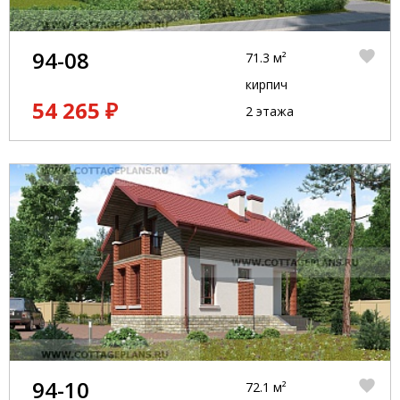
94-08
71.3 м²
кирпич
54 265 ₽
2 этажа
94-10
72.1 м²