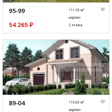
95-99
111.35 м²
кирпич
54 265 ₽
2 этажа
89-04
115.65 м²
кирпич