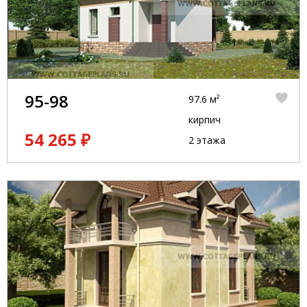
95-98
97.6 м²
кирпич
54 265 ₽
2 этажа