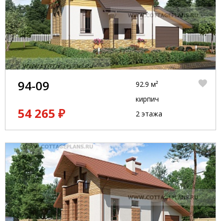
94-09
92.9 м²
кирпич
54 265 ₽
2 этажа