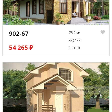
902-67
75.9 м²
кирпич
54 265 ₽
1 этаж