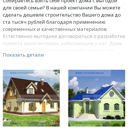
Собираетесь взять себе проект дома с выгодой
для своей семьи? В нашей компании Вы можете
сделать дешевле строительство Вашего дома до
ста тысяч рублей благодаря применению
современных и качественных материалов.
Естественно выгоднее договориться о разработке
проекта архитекторам, работающим у нас. Даем
гарантию, что Вы отыщете необходимые для
Показать детали
строительства проекты домов с фасадом до 10
метров здесь. Кроме того, специалисты имеют
возможность выслать понравившийся проект
безвозмездно, если Вы приобретете
строительные материалы здания. Структура
вычислений обработана с применением
электронного анализа.