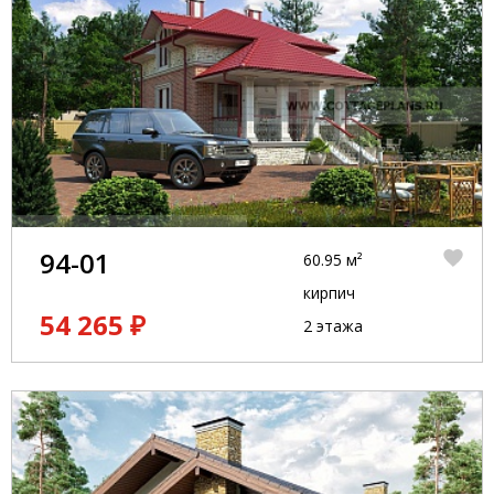
94-01
60.95 м²
кирпич
54 265 ₽
2 этажа