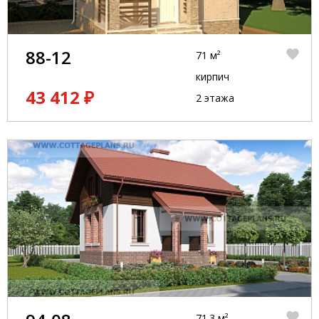
88-12
71 м²
кирпич
43 412 ₽
2 этажа
71.3 м²