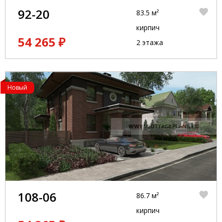
92-20
83.5 м²
кирпич
54 265 ₽
2 этажа
Новый
108-06
86.7 м²
кирпич