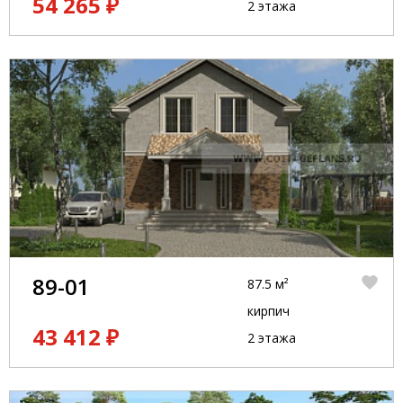
54 265 ₽
2 этажа
89-01
87.5 м²
кирпич
43 412 ₽
2 этажа