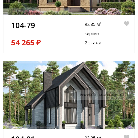
104-79
92.85 м²
кирпич
54 265 ₽
2 этажа
93.25 м²