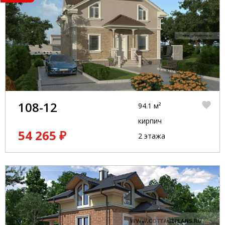
108-12
94.1 м²
кирпич
54 265 ₽
2 этажа