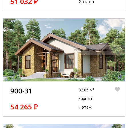
51 032 ₽
2 этажа
900-31
82.05 м²
кирпич
54 265 ₽
1 этаж