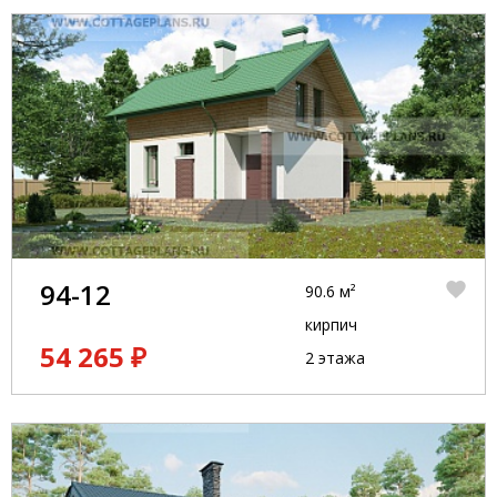
94-12
90.6 м²
кирпич
54 265 ₽
2 этажа