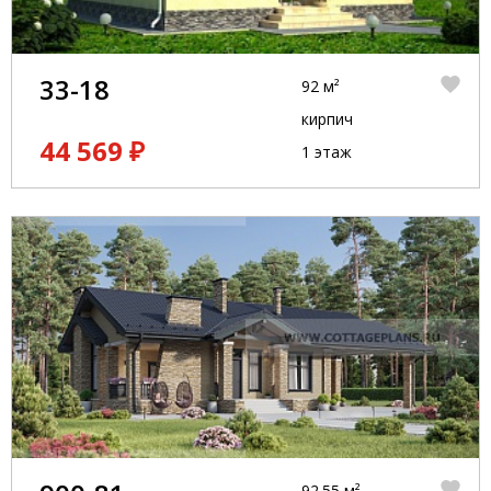
33-18
92 м²
кирпич
44 569 ₽
1 этаж
92.55 м²