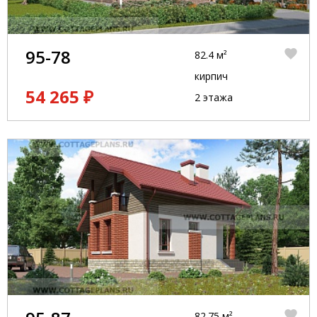
95-78
82.4 м²
кирпич
54 265 ₽
2 этажа
82.75 м²