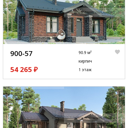
900-57
90.9 м²
кирпич
54 265 ₽
1 этаж