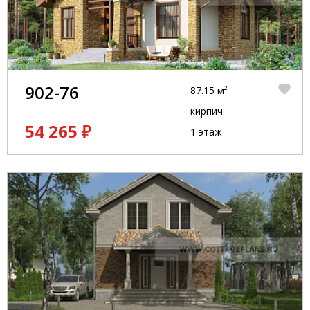
902-76
87.15 м²
кирпич
54 265 ₽
1 этаж