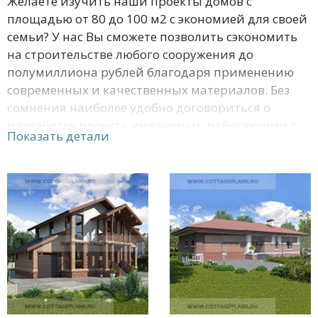
Желаете изучить наши проекты домов с
площадью от 80 до 100 м2 с экономией для своей
семьи? У нас Вы сможете позволить сэкономить
на строительстве любого сооружения до
полумиллиона рублей благодаря применению
современных и качественных материалов. Без
сомнения наиболее удобно договориться о
разработке проекта инженерам, работающим с
Показать детали
нами. Но мы уверены, что Вы обязательно
найдете уже подходящий для Вас проект у нас.
Помимо этого, специалисты могут выслать
понравившийся проект даром, если Вы купите
стройматериалы здания. Звоните и делайте
заказ прямо сейчас. Мы готовы ответить в любое
время суток.