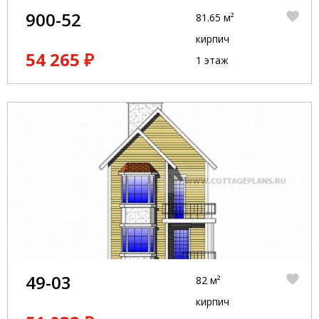
900-52
81.65 м²
кирпич
54 265 ₽
1 этаж
49-03
82 м²
кирпич