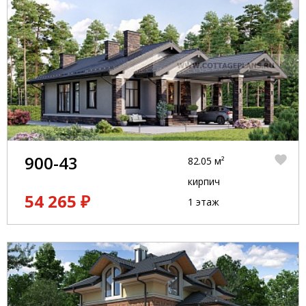
900-43
82.05 м²
кирпич
54 265 ₽
1 этаж