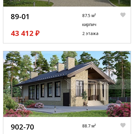
89-01
87.5 м²
кирпич
43 412 ₽
2 этажа
902-70
88.7 м²