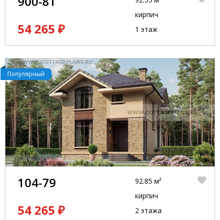
900-81
кирпич
54 265 ₽
1 этаж
Популярный
104-79
92.85 м²
кирпич
54 265 ₽
2 этажа