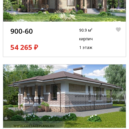
900-60
90.9 м²
кирпич
54 265 ₽
1 этаж