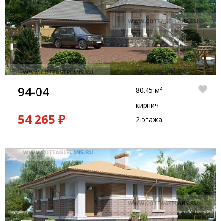
94-04
80.45 м²
кирпич
54 265 ₽
2 этажа