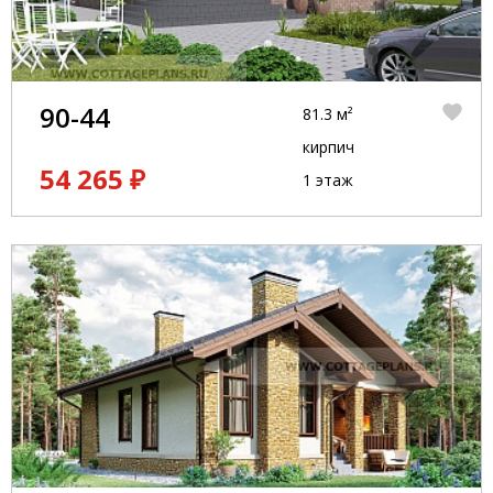
90-44
81.3 м²
кирпич
54 265 ₽
1 этаж