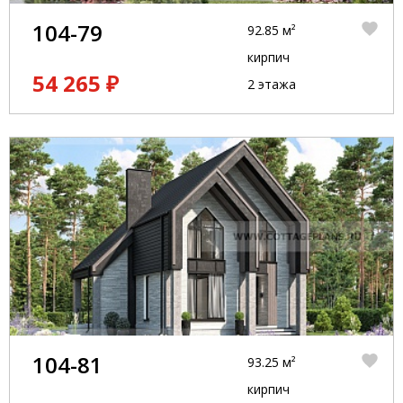
104-79
92.85 м²
кирпич
54 265 ₽
2 этажа
104-81
93.25 м²
кирпич