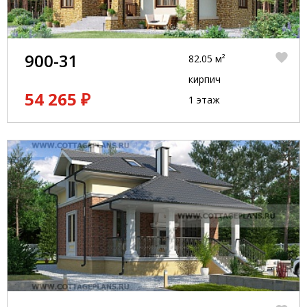
900-31
82.05 м²
кирпич
54 265 ₽
1 этаж