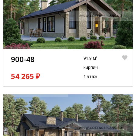
900-48
91.9 м²
кирпич
54 265 ₽
1 этаж