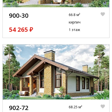
900-30
66.8 м²
кирпич
54 265 ₽
1 этаж
902-72
68.25 м²