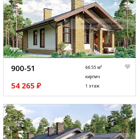
900-51
66.55 м²
кирпич
54 265 ₽
1 этаж