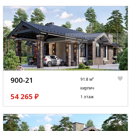
900-21
91.8 м²
кирпич
54 265 ₽
1 этаж