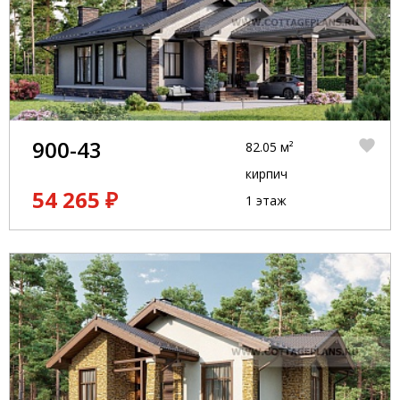
900-43
82.05 м²
кирпич
54 265 ₽
1 этаж