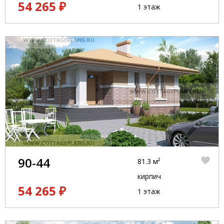
54 265 ₽
1 этаж
90-44
81.3 м²
кирпич
54 265 ₽
1 этаж