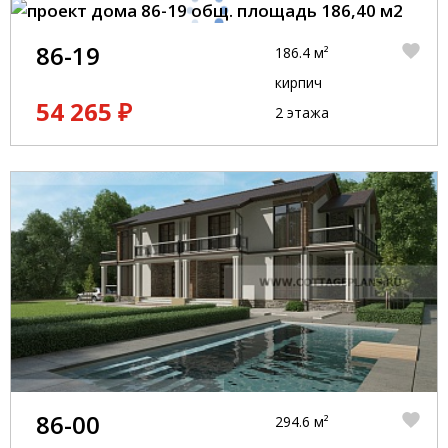
86-19
186.4 м²
кирпич
54 265 ₽
2 этажа
86-00
294.6 м²