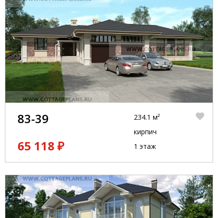
83-39
234.1 м²
кирпич
65 118 ₽
1 этаж