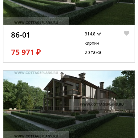
86-01
314.8 м²
кирпич
75 971 ₽
2 этажа