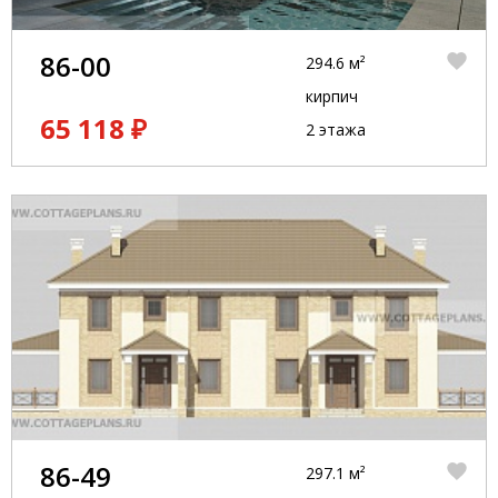
86-00
294.6 м²
кирпич
65 118 ₽
2 этажа
86-49
297.1 м²