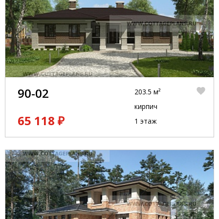
90-02
203.5 м²
кирпич
65 118 ₽
1 этаж