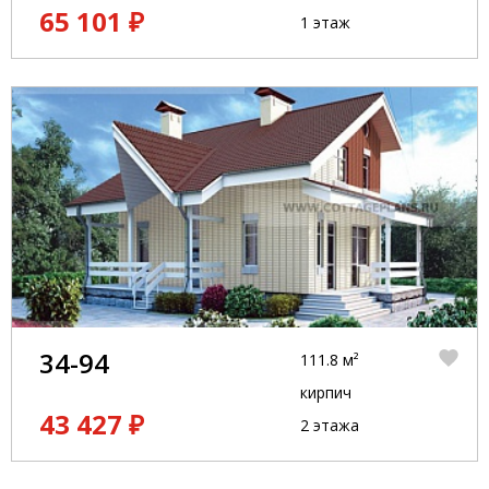
65 101 ₽
1 этаж
34-94
111.8 м²
кирпич
43 427 ₽
2 этажа