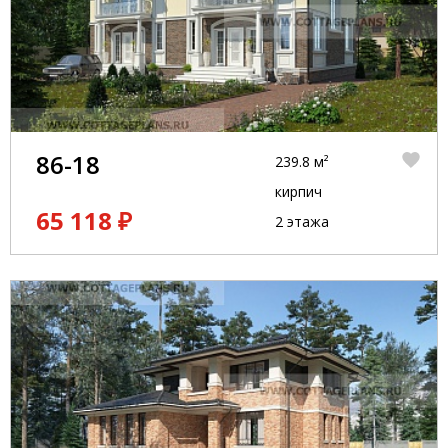
86-18
239.8 м²
кирпич
65 118 ₽
2 этажа