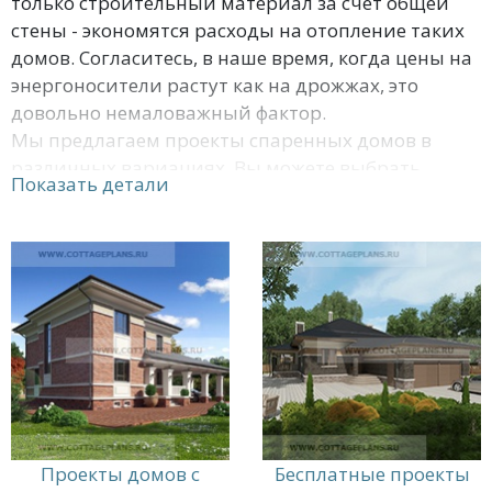
только строительный материал за счет общей
стены - экономятся расходы на отопление таких
домов. Согласитесь, в наше время, когда цены на
энергоносители растут как на дрожжах, это
довольно немаловажный фактор.
Мы предлагаем проекты спаренных домов в
различных вариациях. Вы можете выбрать
Показать детали
понравившийся проект и сделать заказ не
вставая со своего уютного кресла прямо сейчас. В
случае если у Вас появились какие-либо вопросы
- обращайтесь в нашу компанию, и мы дадим
подробную консультацию по любому вопросу.
Возможен выезд к Вам на дом, а также подсчет
сметы.
Проекты домов с
Бесплатные проекты