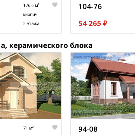
104-76
176.6 м²
кирпич
54 265 ₽
2 этажа
а, керамического блока
94-08
71 м²