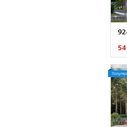
92
54
Популя