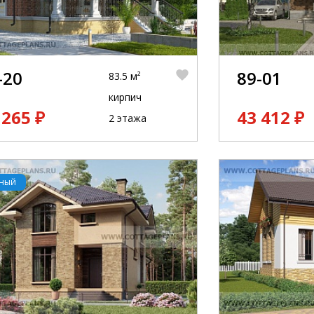
-20
89-01
83.5 м²
кирпич
 265 ₽
43 412 ₽
2 этажа
рный