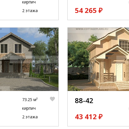
кирпич
54 265 ₽
2 этажа
тельной
88-42
73.25 м²
кирпич
43 412 ₽
2 этажа