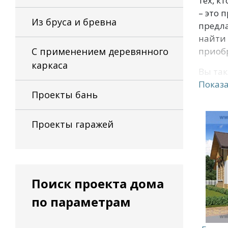
тех, к
– это 
Из бруса и бревна
предл
найти 
С применением деревянного
приобр
каркаса
Вы так
архите
Показа
Проекты бань
плоско
готовы
конфид
Проекты гаражей
квадра
панели
гостин
новые,
Поиск проекта дома
Обрат
по параметрам
дома