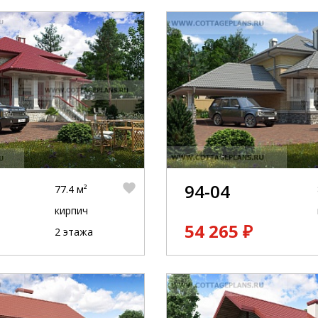
94-04
77.4 м²
кирпич
54 265 ₽
2 этажа