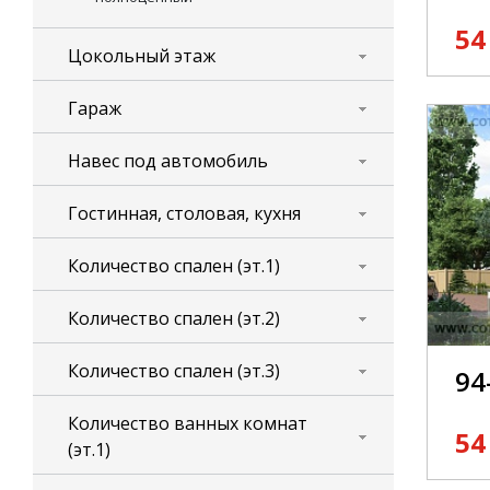
54
дома
Цокольный этаж
дома
Гараж
дома
Навес под автомобиль
дома
Гостинная, столовая, кухня
зака
Количество спален (эт.1)
Количество спален (эт.2)
Количество спален (эт.3)
94
Количество ванных комнат
54
(эт.1)