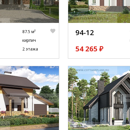
94-12
87.5 м²
кирпич
54 265 ₽
2 этажа