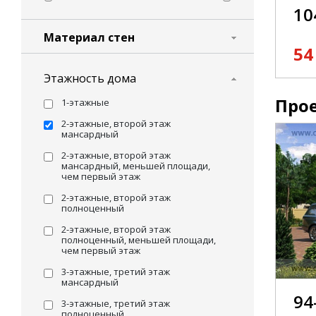
дома
10
дома
Материал стен
54
дома
Этажность дома
дома
Про
1-этажные
дома
2-этажные, второй этаж
мансардный
дома
2-этажные, второй этаж
мансардный, меньшей площади,
дома
чем первый этаж
2-этажные, второй этаж
дома
полноценный
дома
2-этажные, второй этаж
полноценный, меньшей площади,
чем первый этаж
дома
3-этажные, третий этаж
мансардный
дома
94
3-этажные, третий этаж
дома
полноценный