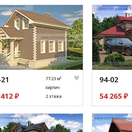
-21
94-02
77.23 м²
кирпич
 412 ₽
54 265 ₽
2 этажа