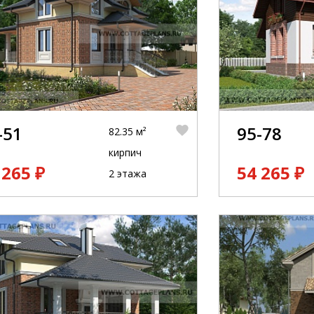
-51
95-78
82.35 м²
кирпич
 265 ₽
54 265 ₽
2 этажа