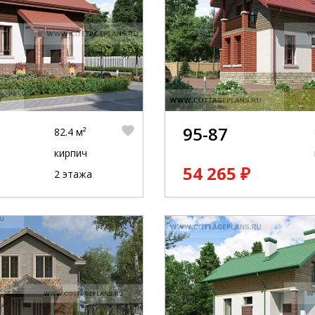
95-87
82.4 м²
кирпич
54 265 ₽
2 этажа